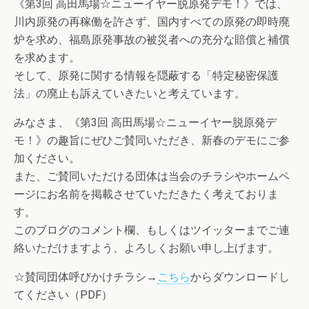
《第3回 高田馬場☆ニューイヤー脱原発デモ！》では、
川内原発の再稼働を許さず、国内すべての原発の即時廃
炉を求め、福島原発事故の被災者への充分な賠償と補償
を求めます。
そして、原発に関する情報を隠蔽する「特定秘密保護
法」の廃止も訴えていきたいと考えています。
みなさま、《第3回 高田馬場☆ニューイヤー脱原発デ
モ！》の趣旨にぜひご賛同いただき、新春のデモにご参
加ください。
また、ご賛同いただける団体は当会のチラシやホームペ
ージにお名前を掲載させていただきたく考えておりま
す。
このブログのコメント欄、もしくはツイッターまでご連
絡いただけますよう、よろしくお願い申し上げます。
☆賛同団体呼びかけチラシ→
こちら
からダウンロードし
てください（PDF）