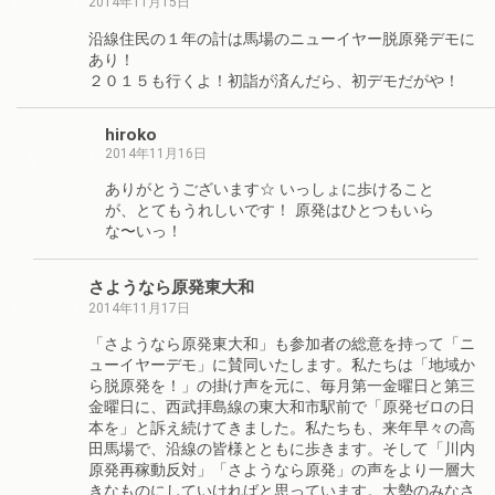
2014年11月15日
沿線住民の１年の計は馬場のニューイヤー脱原発デモに
あり！
２０１５も行くよ！初詣が済んだら、初デモだがや！
hiroko
2014年11月16日
ありがとうございます☆ いっしょに歩けること
が、とてもうれしいです！ 原発はひとつもいら
な〜いっ！
さようなら原発東大和
2014年11月17日
「さようなら原発東大和」も参加者の総意を持って「ニ
ューイヤーデモ」に賛同いたします。私たちは「地域か
ら脱原発を！」の掛け声を元に、毎月第一金曜日と第三
金曜日に、西武拝島線の東大和市駅前で「原発ゼロの日
本を」と訴え続けてきました。私たちも、来年早々の高
田馬場で、沿線の皆様とともに歩きます。そして「川内
原発再稼動反対」「さようなら原発」の声をより一層大
きなものにしていければと思っています。大勢のみなさ