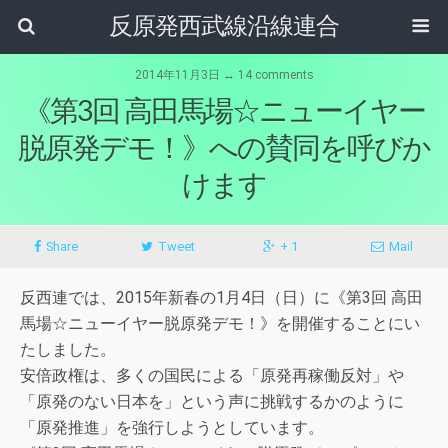
反原発西武線沿線連合
2014年11月3日 ↔ 14 comments
《第3回 高田馬場☆ニューイヤー
脱原発デモ！》への賛同を呼びか
けます
Share
Tweet
+ 1
Mail
反西連では、2015年新春の1月4日（日）に《第3回 高田
馬場☆ニューイヤー脱原発デモ！》を開催することにい
たしました。
安倍政権は、多くの国民による「原発再稼働反対」や
「原発のない日本を」という声に挑戦するかのように
「原発推進」を強行しようとしています。