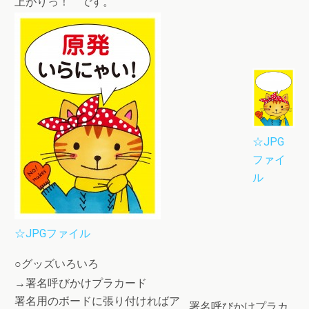
上がりっ！ です。
☆JPG
ファイ
ル
☆JPGファイル
○グッズいろいろ
→
署名呼びかけプラカード
署名用のボードに張り付ければア
署名呼びかけプラカ