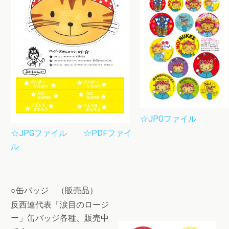
☆JPGファイル
☆JPGファイル
☆PDFファイ
ル
○缶バッジ （販売品）
反西連代表「涙目のロージ
ー」缶バッジ各種、販売中