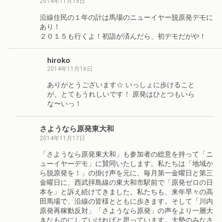
2014年11月15日
沿線住民の１年の計は馬場のニューイヤー脱原発デモに
あり！
２０１５も行くよ！初詣が済んだら、初デモだがや！
hiroko
2014年11月16日
ありがとうございます☆ いっしょに歩けること
が、とてもうれしいです！ 原発はひとつもいら
な〜いっ！
さようなら原発東大和
2014年11月17日
「さようなら原発東大和」も参加者の総意を持って「ニ
ューイヤーデモ」に賛同いたします。私たちは「地域か
ら脱原発を！」の掛け声を元に、毎月第一金曜日と第三
金曜日に、西武拝島線の東大和市駅前で「原発ゼロの日
本を」と訴え続けてきました。私たちも、来年早々の高
田馬場で、沿線の皆様とともに歩きます。そして「川内
原発再稼動反対」「さようなら原発」の声をより一層大
きなものにしていければと思っています。大勢のみなさ