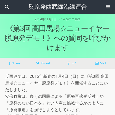
反原発西武線沿線連合
2014年11月3日 ↔ 14 comments
《第3回 高田馬場☆ニューイヤー
脱原発デモ！》への賛同を呼びか
けます
Share
Tweet
+ 1
Mail
反西連では、2015年新春の1月4日（日）に《第3回 高田
馬場☆ニューイヤー脱原発デモ！》を開催することにい
たしました。
安倍政権は、多くの国民による「原発再稼働反対」や
「原発のない日本を」という声に挑戦するかのように
「原発推進」を強行しようとしています。