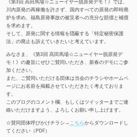
《第3回 高田馬場☆ニューイヤー脱原発デモ！》では、
川内原発の再稼働を許さず、国内すべての原発の即時廃
炉を求め、福島原発事故の被災者への充分な賠償と補償
を求めます。
そして、原発に関する情報を隠蔽する「特定秘密保護
法」の廃止も訴えていきたいと考えています。
みなさま、《第3回 高田馬場☆ニューイヤー脱原発デ
モ！》の趣旨にぜひご賛同いただき、新春のデモにご参
加ください。
また、ご賛同いただける団体は当会のチラシやホームペ
ージにお名前を掲載させていただきたく考えておりま
す。
このブログのコメント欄、もしくはツイッターまでご連
絡いただけますよう、よろしくお願い申し上げます。
☆賛同団体呼びかけチラシ→
こちら
からダウンロードし
てください（PDF）