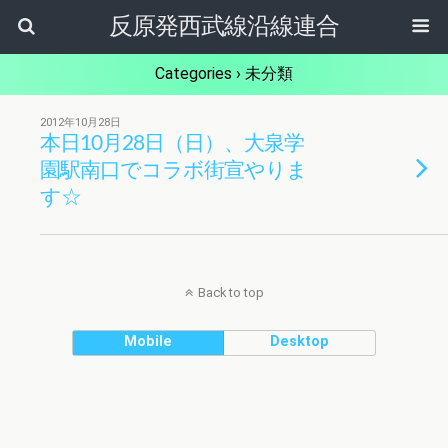
反原発西武線沿線連合
Categories ›
未分類
2012年10月28日
本日10月28日（日）、大泉学
園駅南口でコラボ街宣やりま
す☆
Back to top
Mobile
Desktop