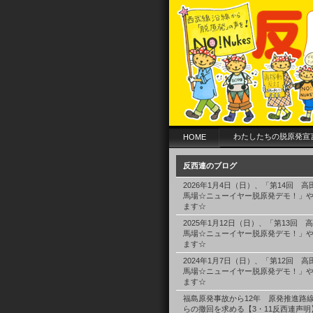
わたしたちの脱原発宣
HOME
反西連のブログ
2026年1月4日（日）、「第14回 高
馬場☆ニューイヤー脱原発デモ！」
ます☆
2025年1月12日（日）、「第13回 
馬場☆ニューイヤー脱原発デモ！」
ます☆
2024年1月7日（日）、「第12回 高
馬場☆ニューイヤー脱原発デモ！」
ます☆
福島原発事故から12年 原発推進路
らの撤回を求める【3・11反西連声明