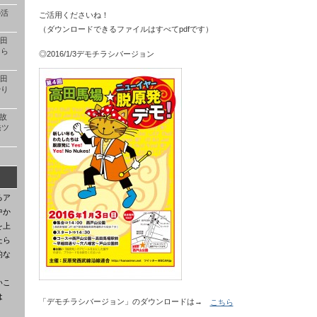
の活
ご活用くださいね！
（ダウンロードできるファイルはすべてpdfです）
高田
ちら
◎2016/1/3デモチラシバージョン
高田
やり
事故
発ツ
るア
中か
を上
たら
的な
いこ
は
「デモチラシバージョン」のダウンロードは→
こちら