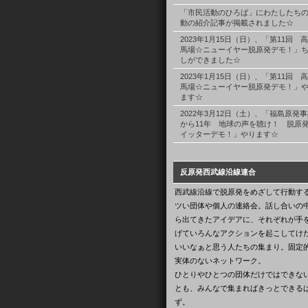
「市民活動のひろば」にわたしたち
動の紹介記事が掲載されました☆
2023年1月15日（日）、「第11回 
馬場☆ニューイヤー脱原発デモ！」
しができました☆
2023年1月15日（日）、「第11回 
馬場☆ニューイヤー脱原発デモ！」
ます☆
2022年3月12日（土）、「福島原発
から11年 地球の声を聴け！ 脱原
イッターデモ！」やります☆
反原発西武線沿線連合
西武線沿線で脱原発をめざして行動す
ツい団体や個人の連絡会。話し合いの
ら出てきたアイデアに、それぞれが手
げていろんなアクションを起こしてけ
いいなぁと思う人たちの集まり。固定
実体のないネットワーク。
ひとりやひとつの団体だけではできな
とも、みんなで集まればきっとできる
ず。