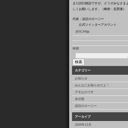
まだ試行錯誤ですが、どうぞみなさま
しくお願いします。（略称：反西連）
代表：涙目のロージー
公式ツイッターアカウント
@SCANjp
検索:
カテゴリー
お知らせ
みんなにお知らせだよ！
デモなのです
未分類
涙目のロージー
アーカイブ
2025年12月