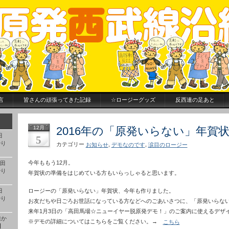
言
皆さんの頑張ってきた記録
☆ロージーグッズ
反西連の足あと
12月
2016年の「原発いらない」年賀
田
5
やり
カテゴリー
,
,
お知らせ
デモなのです
涙目のロージー
今年ももう12月。
高田
やり
年賀状の準備をはじめている方もいらっしゃると思います。
田
ロージーの「原発いらない」年賀状、今年も作りました。
やり
お友だちや日ごろお世話になっている方などへのごあいさつに、「原発いらな
来年1月3日の「高田馬場☆ニューイヤー脱原発デモ！」のご案内に使えるデザ
線か
※デモの詳細についてはこちらをご覧ください。→
こちら
】