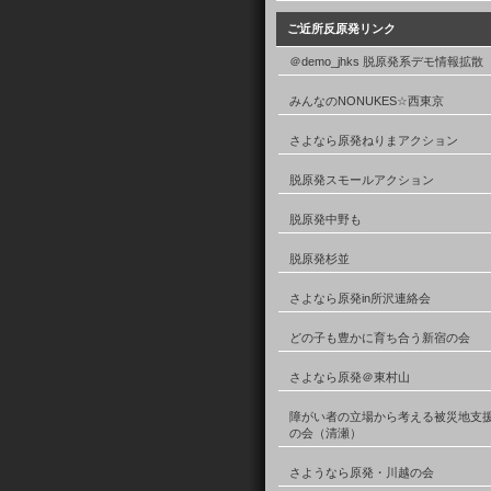
ご近所反原発リンク
＠demo_jhks 脱原発系デモ情報拡散
みんなのNONUKES☆西東京
さよなら原発ねりまアクション
脱原発スモールアクション
脱原発中野も
脱原発杉並
さよなら原発in所沢連絡会
どの子も豊かに育ち合う新宿の会
さよなら原発＠東村山
障がい者の立場から考える被災地支
の会（清瀬）
さようなら原発・川越の会