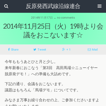
反原発西武線沿線連合
2014年11月17日 ↔ no comments
2014年11月25日（火）19時より会
議をおこないます☆
Share
Tweet
+ 1
Mail
今年ももうあとひと月と少し。
来年新春におこなう「第3回 高田馬場☆ニューイヤー
脱原発デモ！」への準備も大詰めです。
下記の通り、会議をおこないます。
議題はもちろん「馬場デモ」についてです。
みなさま万事お繰り合わせの上、ご参加くださいますよ