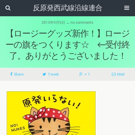
反原発西武線沿線連合
2013年9月5日 ↔ no comments
【ロージーグッズ新作！】ロージ
ーの旗をつくります☆ ←受付終
了。ありがとうございました！
Share
Tweet
+ 1
Mail